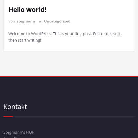
Hello world!
Von
stegmann
in
Uncategorized
Welcome to WordPress. This is your first post. Edit or delete it,
then start writing!
Kontakt
Stegmann's HOF