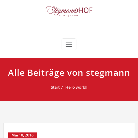
Zum
Inhalt
springen
Stegmann's Hof
in Sehnde/Müllingen messenah
Alle Beiträge von stegmann
Start
Hello world!
Mai 10, 2016