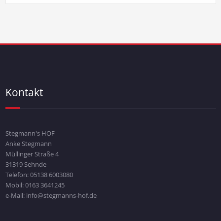
Kontakt
Stegmann's HOF
Anke Stegmann
Müllinger Straße 4
31319 Sehnde
Telefon: 05138 6003080
Mobil: 0163 3641245
e-Mail: info@stegmanns-hof.de