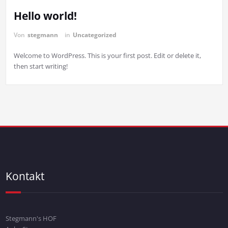
Hello world!
Von
stegmann
in
Uncategorized
Welcome to WordPress. This is your first post. Edit or delete it,
then start writing!
Kontakt
Stegmann's HOF