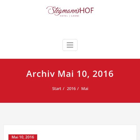
Zum
Inhalt
springen
Stegmann's Hof
in Sehnde/Müllingen messenah
Archiv Mai 10, 2016
Start
2016
Mai
Mai 10, 2016